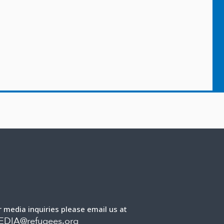
r media inquiries please email us at
EDIA@refugees.org
r all other inquires please email us at
CRI@refugees.org