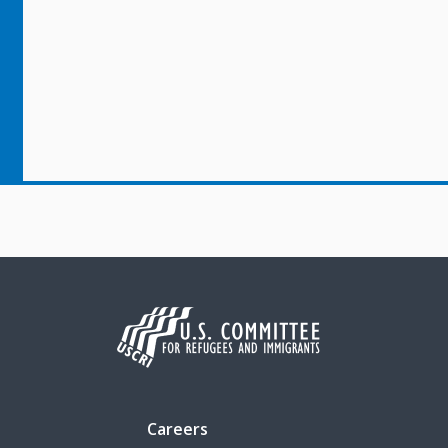
Careers
Network login
Refugee Travel Loans