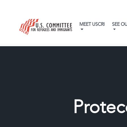
MEET USCRI
SEE O
Protec