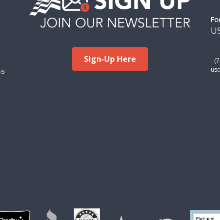
Sign-Up Here
(
ms
usc