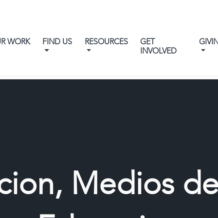
UR WORK
FIND US
RESOURCES
GET
GIVI
INVOLVED
cion, Medios de