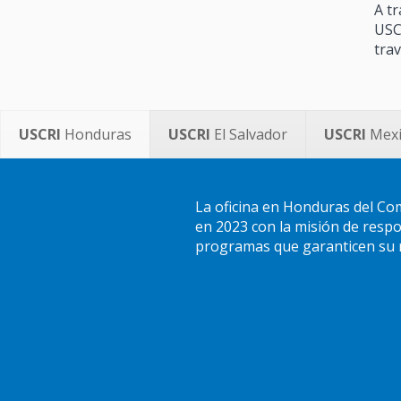
A tr
USC
trav
USCRI
Honduras
USCRI
El Salvador
USCRI
Mex
La oficina en Honduras del Co
en 2023 con la misión de respo
programas que garanticen su re