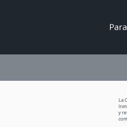
Para
La 
Inm
y r
com