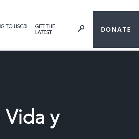
NG TO USCRI
GET THE
DONATE
LATEST
 Vida y