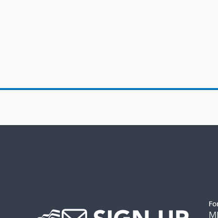
Fo
M
Fo
US